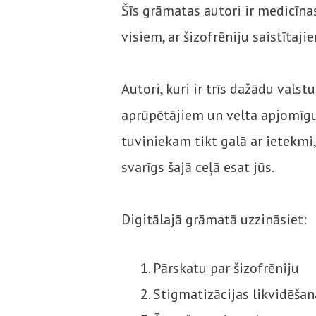
Šīs grāmatas autori ir medicīna
visiem, ar šizofrēniju saistītaj
Autori, kuri ir trīs dažādu valst
aprūpētājiem un velta apjomīgu
tuviniekam tikt galā ar ietekmi, 
svarīgs šajā ceļā esat jūs.
Digitālajā grāmatā uzzināsiet:
Pārskatu par šizofrēniju
Stigmatizācijas likvidēšan