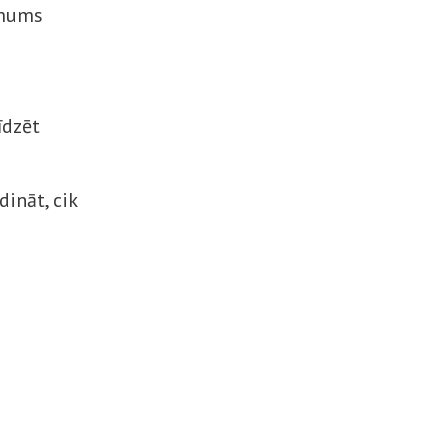
 mums
īdzēt
m
dināt, cik