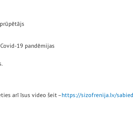
prūpētājs
c Covid-19 pandēmijas
.
ies arī īsus video šeit –
https://sizofrenija.lv/sabie