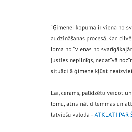
“Ģimenei kopumā ir viena no s
audzināšanas procesā. Kad cilvē
loma no “vienas no svarīgākajām”
justies nepilnīgs, negatīvā nozīm
situācijā ģimene kļūst neaizvie
Lai, cerams, palīdzētu veidot un
lomu, atrisināt dilemmas un atb
latviešu valodā –
ATKLĀTI PAR 