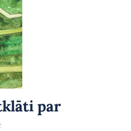
klāti par
ē