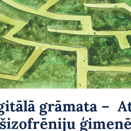
gitālā grāmata – At
šizofrēniju ģimen