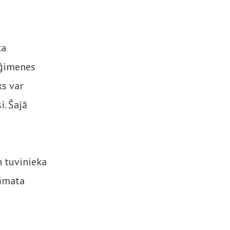
ka
 ģimenes
ks var
i. Šajā
n tuvinieka
rāmata