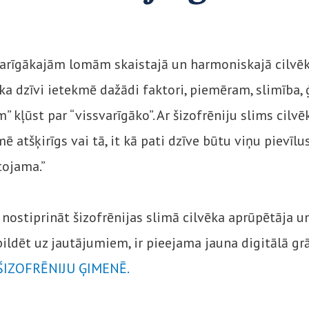
varīgākajām lomām skaistajā un harmoniskajā cilvē
ka dzīvi ietekmē dažādi faktori, piemēram, slimība,
 kļūst par “vissvarīgāko”. Ar šizofrēniju slims cilvē
ē atšķirīgs vai tā, it kā pati dzīve būtu viņu pievīlus
tojama.”
 nostiprināt šizofrēnijas slimā cilvēka aprūpētāja u
ildēt uz jautājumiem, ir pieejama jauna digitālā g
ŠIZOFRĒNIJU ĢIMENĒ.