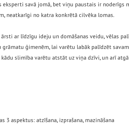
s eksperti savā jomā, bet viņu paustais ir noderīgs
iem, neatkarīgi no katra konkrētā cilvēka lomas.
u ārsti ar līdzīgu ideju un domāšanas veidu, vēlas pal
 grāmatu ģimenēm, lai varētu labāk palīdzēt sava
kādu slimība varētu atstāt uz viņa dzīvi, un arī atgā
as 3 aspektus: atzīšana, izprašana, mazināšana