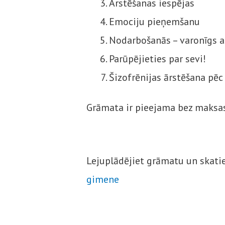
Ārstēšanas iespējas
Emociju pieņemšanu
Nodarbošanās – varonīgs a
Parūpējieties par sevi!
Šizofrēnijas ārstēšana pē
Grāmata ir pieejama bez maksas
Lejuplādējiet grāmatu un skatiet
gimene